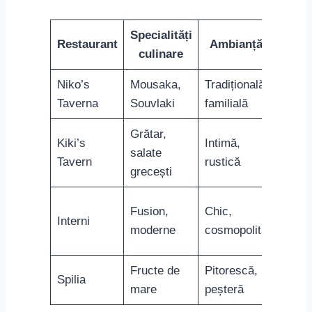
Ține minte că o vizită în unul dintre restaurantele
din Mykonos este mai mult decât o masă obișnuită,
este o aventură pentru simțuri, un act de cultură și
tradiție pe care trebuie să-l experimentezi.
Bucătăria locală din Mykonos te va face să te
îndrăgostești iremediabil de acest colț de paradis.
Atracții Turistice În Mykonos:
O Călăuză Pentru Vizitatori