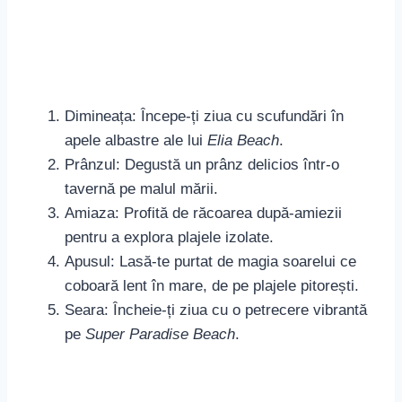
pe
Super Paradise Beach
.
Sfaturi
Plajă
Ambianță
Activități
pentru
bronz
Animată,
Protecție
Paradise
DJ live,
petreceri
UV și
Beach
dans
celebre
hidratare
Liniștită,
Umbrelă
Kapari
Înot,
retragere
și cremă
Beach
snorkeling
idilică
cu SPF
Water-
Evită