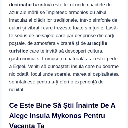
destinație turistică
este locul unde nuanțele de
azur ale mării se împletesc armonios cu albul
imaculat al clădirilor tradiționale, într-o simfonie de
culori și vibrații care trezește toate simțurile. Lasă-
te sedus de peisajele care par desprinse din cărți
poștale, de atmosfera vibrantă și de
atracțiile
turistice
care te invită să descoperi cultura,
gastronomia și frumusețea naturală a acestei perle
a Egeei. Veniți să cunoașteți insula care nu doarme
niciodată, locul unde soarele, marea și ospitalitatea
se întâlnesc pentru a-ți oferi o experiență de
neuitat.
Ce Este Bine Să Știi Înainte De A
Alege Insula Mykonos Pentru
Vacanța Ta