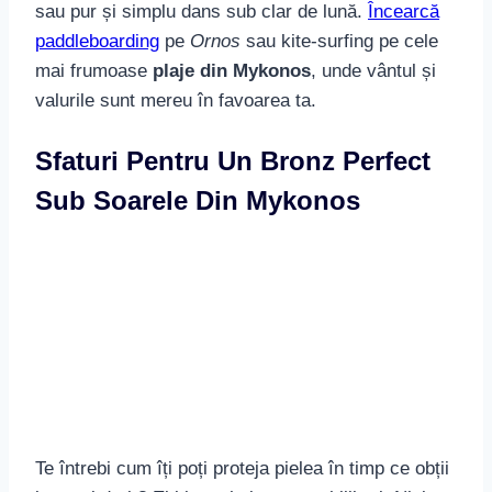
sau pur și simplu dans sub clar de lună.
Încearcă
paddleboarding
pe
Ornos
sau kite-surfing pe cele
mai frumoase
plaje din Mykonos
, unde vântul și
valurile sunt mereu în favoarea ta.
Sfaturi Pentru Un Bronz Perfect
Sub Soarele Din Mykonos
Te întrebi cum îți poți proteja pielea în timp ce obții
bronzul dorit? Ei bine, cheia este echilibrul. Nici
prea multe ore sub razele fierbinți, nici zile întregi
la umbră. Folosește o cremă de protecție solară de
calitate și asigură-te că te hidratezi corespunzător.