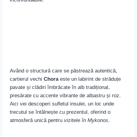
Apoi, lăsați-vă cuprinși de farmecul
Micii Veneții
,
un cartier încântător aflat chiar la malul mării, unde
casele albe, cu balconașe de lemn, se reflectă în
apele azurii. Oferă un decor spectaculos pentru a
admira apusul, fiind unul dintre cele mai romantice
obiective turistice din Mykonos
.
Pentru a intra în contact cu istoria străveche, o
plimbare cu barca spre
insula sacră Delos
este