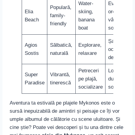
unde să te reîntorci an de an.
Ce Hoteluri Din Mykonos Oferă
Cele Mai Bune Servicii Și
Priveliști?
Alegerea unui hotel în Mykonos este o decizie
importantă pentru călătorul care își dorește atât
cazare de lux în Mykonos
, cât și o priveliște de
neuitat asupra Mării Egee. În rândul hotelurilor care
îndeplinesc aceste criterii,
Cavo Tagoo
și
Myconian Collection
excelează în a-și răsfăța
oaspeții cu servicii de înaltă clasă și panorame