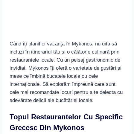
Dintre numeroasele opțiuni,
Niko’s Taverna
se
distinge prin mâncărurile pregătite după rețete
tradiționale, iar ospitalitatea cu care ești întâmpinat
la
Kiki’s Tavern
te va face să te simți parte din
familia locală. Aici, zgomotul farfuriilor, râsetele și
mirosul îmbietor al mâncărurilor gătite cu drag vor
completa experiența ta culturală și culinară.
Opțiuni De Dining Cu Vedere La
Mare În Mykonos