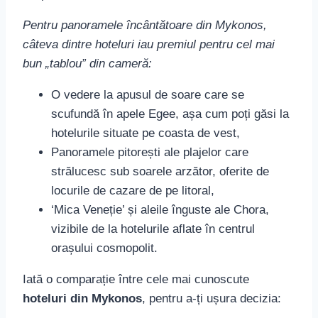
Tip
Facilități
Hotel
Locație
cazare
speciale
În
Piscină
Cavo
apropiere
Lux
infinity,
Tagoo
de Chora
spa
Acces
Colinele
privat la
Myconian
deasupra
Lux
plajă,
Collection
Elia
terapii de
Beach
wellness
Restaurant
Centrul
cu stele
Belvedere
orașului
Boutique
Michelin,
Hotel
Mykonos
club de
noapte