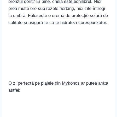
O zi perfectă pe plajele din Mykonos ar putea arăta
astfel:
Dimineața: Începe-ți ziua cu scufundări în
apele albastre ale lui
Elia Beach
.
Prânzul: Degustă un prânz delicios într-o
tavernă pe malul mării.
Amiaza: Profită de răcoarea după-amiezii
pentru a explora plajele izolate.
Apusul: Lasă-te purtat de magia soarelui ce
coboară lent în mare, de pe plajele pitorești.
Seara: Încheie-ți ziua cu o petrecere vibrantă