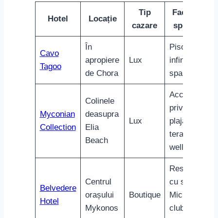
Vederi
Hotelul
Apropiere
spre apus,
Boutique
Apanema
de port
cadru
intim
O vacanță pe
insula Mykonos
este desăvârșită
când fiecare zi începe și se încheie într-un loc
încărcat de frumusețe și confort. Fie că vrei să te
delectezi cu luxul unui hotel renumit sau să te
învălui în autenticitatea unui hotel boutique,
peisajul spectaculos și ospitalitatea grecească îți
vor transforma fiecare moment în amintiri de
neuitat.
Restaurante În Mykonos: Unde
Să Guști Din Bucătăria Locală