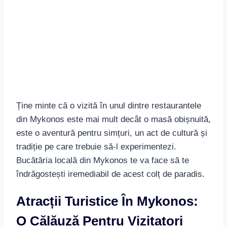
Când pășești pe tărâmul vibrant al insulei
Mykonos, te afli în locul ideal pentru a explora o
gamă variată de
atractivități turistice
, locuri care
transmit povești ale bogăției culturale și spiritului
grecesc. Aventura ta poate începe cu celebrele
Mori de Vânt din Mykonos
, adevărate bijuterii
arhitectonice care veghează insula de pe înălțimile
lor, fiind deopotrivă simbol și puncte de reper
inconfundabile.