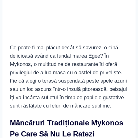
Mousaka: Un stratificat aromat de vinete,
carne și bechamel.
Souvlaki: Frigărui suculente încărcate cu
carne și condimente locale.
Fructe de mare proaspete: De la calamari la
creveți și pește, toate gătite în stil grecesc
autentic.