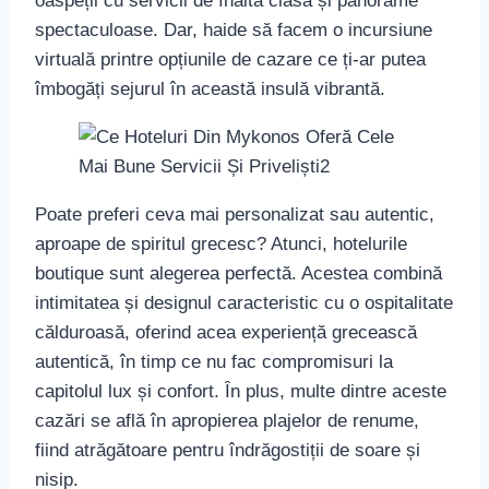
Pentru panoramele încântătoare din Mykonos,
câteva dintre hoteluri iau premiul pentru cel mai
bun „tablou” din cameră:
O vedere la apusul de soare care se
scufundă în apele Egee, așa cum poți găsi la
hotelurile situate pe coasta de vest,
Panoramele pitorești ale plajelor care
strălucesc sub soarele arzător, oferite de
locurile de cazare de pe litoral,
‘Mica Veneție’ și aleile înguste ale Chora,
vizibile de la hotelurile aflate în centrul
orașului cosmopolit.
Iată o comparație între cele mai cunoscute
hoteluri din Mykonos
, pentru a-ți ușura decizia: