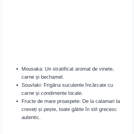
Îți recomandăm să nu părăsești insula fără a
încerca aceste
mâncăruri tradiționale din
Mykonos
, fiecare având secretul său bine păstrat,
transmis din generație în generație.