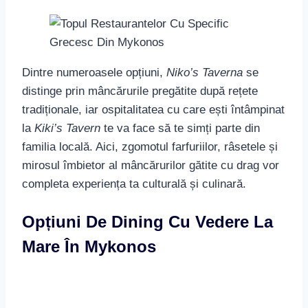
Ce poate fi mai plăcut decât să savurezi o cină
delicioasă având ca fundal marea Egee? În
Mykonos, o multitudine de restaurante îți oferă
privilegiul de a lua masa cu o astfel de priveliște.
Fie că alegi o terasă suspendată peste apele azurii
sau un loc ascuns într-o insulă pitorească, peisajul
îți va încânta sufletul în timp ce papilele gustative
sunt răsfățate cu feluri de mâncare sublime.
Mâncăruri Tradiționale Mykonos
Pe Care Să Nu Le Ratezi