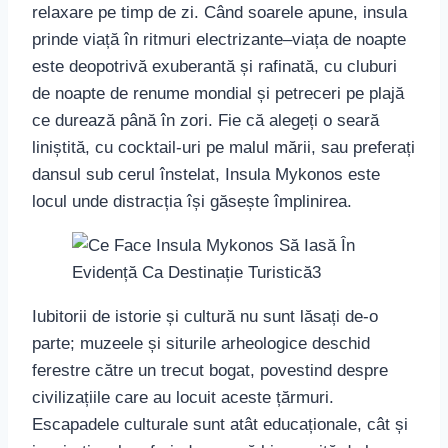
relaxare pe timp de zi. Când soarele apune, insula
prinde viață în ritmuri electrizante–viața de noapte
este deopotrivă exuberantă și rafinată, cu cluburi
de noapte de renume mondial și petreceri pe plajă
ce durează până în zori. Fie că alegeți o seară
liniștită, cu cocktail-uri pe malul mării, sau preferați
dansul sub cerul înstelat, Insula Mykonos este
locul unde distracția își găsește împlinirea.
Iubitorii de istorie și cultură nu sunt lăsați de-o
parte; muzeele și siturile arheologice deschid
ferestre către un trecut bogat, povestind despre
civilizațiile care au locuit aceste țărmuri.
Escapadele culturale sunt atât educaționale, cât și