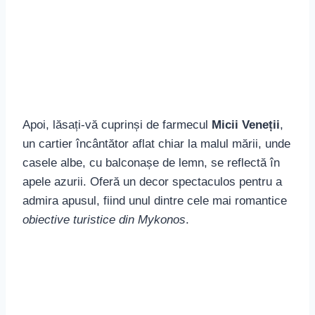
esențială. Delos nu este doar un sit arheologic
impresionant, ci și o parte din inima civilizației
cicladice, un loc vibrant unde miturile grecești
prind viață.
La întoarcerea în Mykonos, nu rata ocazia de a
participa la un
tur ghidat
, care te va iniția în istoria
fascinantă și în viața culturală efervescentă a
insulei. Cu fiecare poveste auzită, vei fi mai
aproape de a înțelege seducția pe care insula o