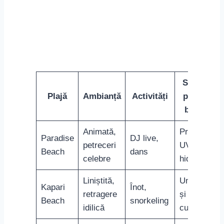
Populară,
Elia
skiing,
orele de
family-
Beach
banana
vârf
friendly
boat
solare
Șapcă și
Agios
Sălbatică,
Explorare,
ochelari
Sostis
naturală
relaxare
de soare
Petreceri
Loțiune
Super
Vibrantă,
pe plajă,
după
Paradise
tinerescă
socializare
soare
Aventura ta estivală pe plajele Mykonos este o
sursă inepuizabilă de amintiri și peisaje ce îți vor
umple albumul de călătorie cu scene uluitoare. Și
cine știe? Poate vei descoperi și tu una dintre cele
mai frumoase
plaje din Mykonos
, un colț secret