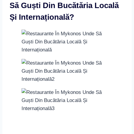
Când îți planifici vacanța în Mykonos, nu uita să
incluzi în itinerariul tău și o călătorie culinară prin
restaurantele locale. Cu un peisaj gastronomic de
invidiat, Mykonos îți oferă o varietate de gustări și
mese ce îmbină bucatele locale cu cele
internaționale. Să explorăm împreună care sunt
cele mai recomandate locuri pentru a te delecta cu
adevărate delicii ale bucătăriei locale.
Topul Restaurantelor Cu Specific
Grecesc Din Mykonos