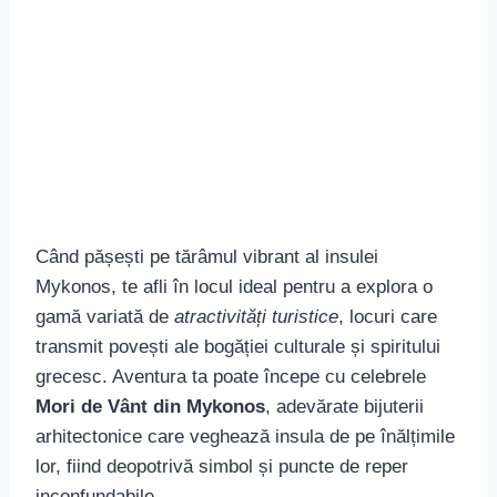
Având o structură care se păstrează autentică,
cartierul vechi
Chora
este un labirint de străduțe
pavate și clădiri îmbrăcate în alb tradițional,
presărate cu accente vibrante de albastru și roz.
Aici vei descoperi sufletul insulei, un loc unde
trecutul se întâlnește cu prezentul, oferind o
atmosferă unică pentru
vizitele în Mykonos
.