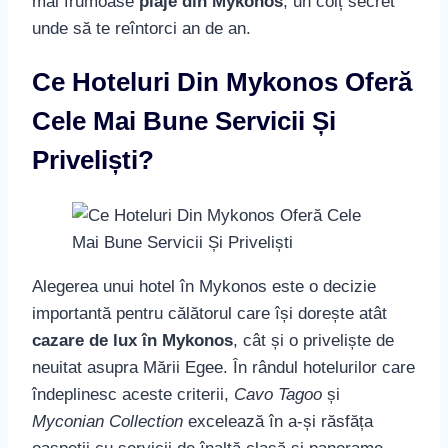
spectaculoase. Dar, haide să facem o incursiune
virtuală printre opțiunile de cazare ce ți-ar putea
îmbogăți sejurul în această insulă vibrantă.
Poate preferi ceva mai personalizat sau autentic,
aproape de spiritul grecesc? Atunci, hotelurile
boutique sunt alegerea perfectă. Acestea combină
intimitatea și designul caracteristic cu o ospitalitate
călduroasă, oferind acea experiență grecească
autentică, în timp ce nu fac compromisuri la
capitolul lux și confort. În plus, multe dintre aceste
cazări se află în apropierea plajelor de renume,
fiind atrăgătoare pentru îndrăgostiții de soare și
nisip.