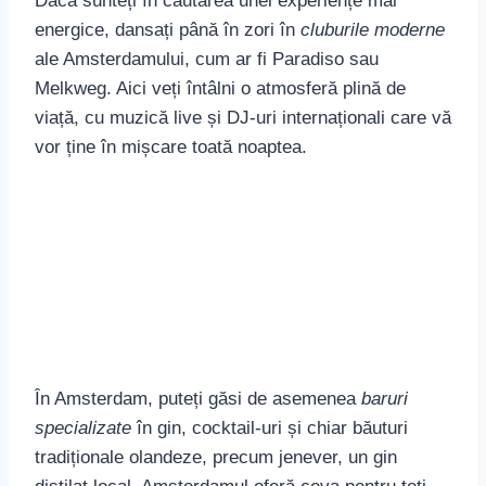
vor ține în mișcare toată noaptea.
În Amsterdam, puteți găsi de asemenea
baruri
specializate
în gin, cocktail-uri și chiar băuturi
tradiționale olandeze, precum jenever, un gin
distilat local. Amsterdamul oferă ceva pentru toți
pasionații de viața de noapte, de la localuri
autentice și intime până la cluburi moderne și
zgomotoase.