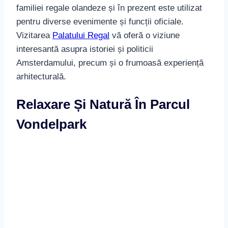
Amsterdamului, precum și o frumoasă experiență
arhitecturală.
Relaxare Și Natură În Parcul
Vondelpark
Parcul Vondelpark reprezintă un loc ideal pentru a
evada din agitația orașului și a te bucura de natură
în Amsterdam. Să explorăm împreună acest parc