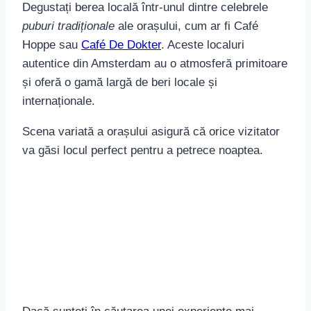
și oferă o gamă largă de beri locale și
internaționale.
Scena variată a orașului asigură că orice vizitator
va găsi locul perfect pentru a petrece noaptea.
Dacă sunteți în căutarea unei experiențe mai
energice, dansați până în zori în
cluburile moderne
ale Amsterdamului, cum ar fi Paradiso sau
Melkweg. Aici veți întâlni o atmosferă plină de
viață, cu muzică live și DJ-uri internaționali care vă