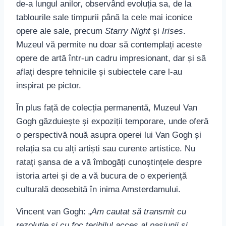
de-a lungul anilor, observând evoluția sa, de la
tablourile sale timpurii până la cele mai iconice
opere ale sale, precum
Starry Night
și
Irises
.
Muzeul vă permite nu doar să contemplați aceste
opere de artă într-un cadru impresionant, dar și să
aflați despre tehnicile și subiectele care l-au
inspirat pe pictor.
În plus față de colecția permanentă, Muzeul Van
Gogh găzduiește și expoziții temporare, unde oferă
o perspectivă nouă asupra operei lui Van Gogh și
relația sa cu alți artiști sau curente artistice. Nu
ratați șansa de a vă îmbogăți cunoștințele despre
istoria artei și de a vă bucura de o experiență
culturală deosebită în inima Amsterdamului.
Vincent van Gogh: „
Am cautat să transmit cu
rezoluție și cu foc teribilul acces al pasiunii și