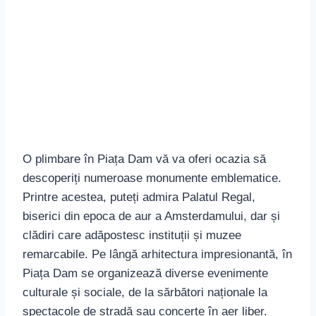
O plimbare în Piața Dam vă va oferi ocazia să
descoperiți numeroase monumente emblematice.
Printre acestea, puteți admira Palatul Regal,
biserici din epoca de aur a Amsterdamului, dar și
clădiri care adăpostesc instituții și muzee
remarcabile. Pe lângă arhitectura impresionantă, în
Piața Dam se organizează diverse evenimente
culturale și sociale, de la sărbători naționale la
spectacole de stradă sau concerte în aer liber.
Palatul Regal: O Frântură De
Istorie