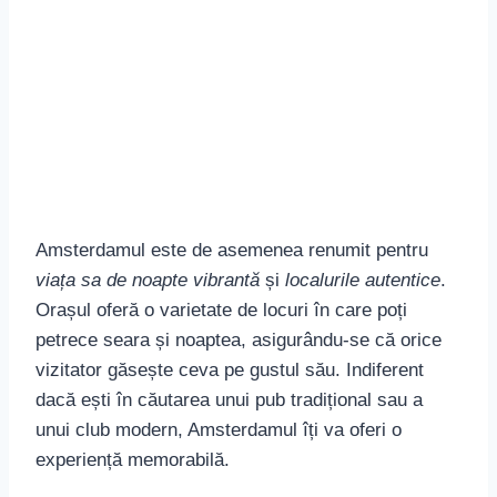
Amsterdamul este de asemenea renumit pentru
viața sa de noapte vibrantă
și
localurile autentice
.
Orașul oferă o varietate de locuri în care poți
petrece seara și noaptea, asigurându-se că orice
vizitator găsește ceva pe gustul său. Indiferent
dacă ești în căutarea unui pub tradițional sau a
unui club modern, Amsterdamul îți va oferi o
experiență memorabilă.
Degustați berea locală într-unul dintre celebrele
puburi tradiționale
ale orașului, cum ar fi Café
Hoppe sau
Café De Dokter
. Aceste localuri
autentice din Amsterdam au o atmosferă primitoare