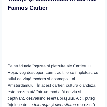
Pe străduțele înguste și pietruite ale Cartierului
Roșu, veți descoperi cum tradițiile se împletesc cu
stilul de viață modern și cosmopolit al
Amsterdamului. În acest cartier, cultura olandeză
este prezentată într-un mod atât de viu și
captivant, dezvăluind esența orașului. Aici, puteți
înțelege de ce
toleranța
și
diversitatea
reprezintă
valori fundamentale în cultura tradițională olandeză
și în istoria Amsterdamului.
Secretele Și Istoria Din Spatele