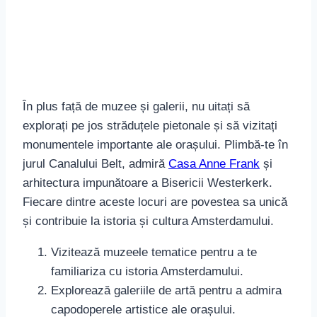
În plus față de muzee și galerii, nu uitați să
explorați pe jos străduțele pietonale și să vizitați
monumentele importante ale orașului. Plimbă-te în
jurul Canalului Belt, admiră
Casa Anne Frank
și
arhitectura impunătoare a Bisericii Westerkerk.
Fiecare dintre aceste locuri are povestea sa unică
și contribuie la istoria și cultura Amsterdamului.
Vizitează muzeele tematice pentru a te
familiariza cu istoria Amsterdamului.
Explorează galeriile de artă pentru a admira
capodoperele artistice ale orașului.
Plimba-te pe străduțele pietonale și vizitează
monumentele istorice.
Indiferent de metoda aleasă pentru a explora
cultura și istoria vibrantă a orașului Amsterdam, cu