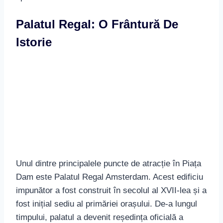
Unul dintre principalele puncte de atracție în Piața
Dam este Palatul Regal Amsterdam. Acest edificiu
impunător a fost construit în secolul al XVII-lea și a
fost inițial sediu al primăriei orașului. De-a lungul
timpului, palatul a devenit reședința oficială a
familiei regale olandeze și în prezent este utilizat
pentru diverse evenimente și funcții oficiale.
Vizitarea
Palatului Regal
vă oferă o viziune
interesantă asupra istoriei și politicii