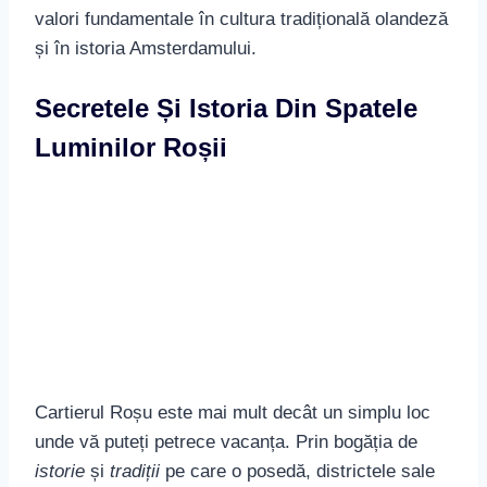
Luminilor Roșii
Cartierul Roșu este mai mult decât un simplu loc
unde vă puteți petrece vacanța. Prin bogăția de
istorie
și
tradiții
pe care o posedă, districtele sale
luminoase invită vizitatorii să intre într-un adevărat
labirint de povești și de curiozități. Veți descoperi
cum locuitorii acestui cartier și industria de
divertisment pentru adulți, supraviețuiesc tradițiilor