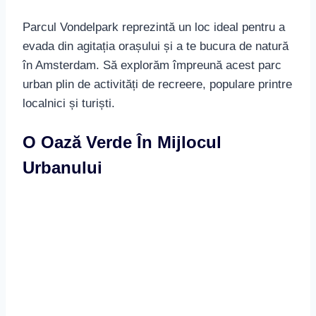
urban plin de activități de recreere, populare printre
localnici și turiști.
O Oază Verde În Mijlocul
Urbanului
Parcul Vondelpark oferă o adevărată oază de
verdeață în inima vibrantei metropole. Plimbându-
te prin acest parc, vei observa nu doar spațiile
generoase de grădinărit, ci și numeroași arbori și