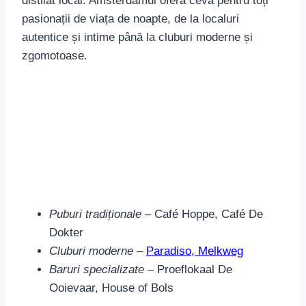
Puburi tradiționale
– Café Hoppe, Café De
Dokter
Cluburi moderne
–
Paradiso, Melkweg
Baruri specializate
– Proeflokaal De
Ooievaar, House of Bols
Viața de noapte în Amsterdam și localurile
autentice sunt o adevărată atracție și merită să fie
incluse în programul vizitei dvs. în acest oraș
fascinant.