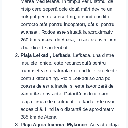
Marea Mediterană. În timpul verii, istmul de
nisip care separă cele două mări devine un
hotspot pentru kitesurfing, oferind condiții
perfecte atât pentru începători, cât și pentru
avansați. Rodos este situată la aproximativ
260 km sud-est de Atena, cu acces ușor prin
zbor direct sau feribot.
Plaja Lefkadi, Lefkada
: Lefkada, una dintre
insulele Ionice, este recunoscută pentru
frumusețea sa naturală și condițiile excelente
pentru kitesurfing. Plaja Lefkadi se află pe
coasta de est a insulei și este favorizată de
vânturile constante. Datorită podului care
leagă insula de continent, Lefkada este ușor
accesibilă, fiind la o distanță de aproximativ
385 km de Atena.
Plaja Agios Ioannis, Mykonos
: Această plajă