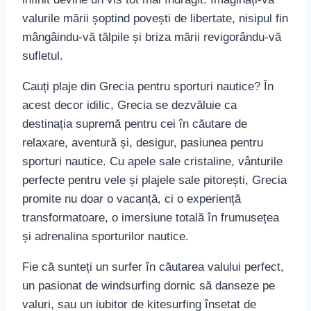
valurile mării șoptind povești de libertate, nisipul fin
mângâindu-vă tălpile și briza mării revigorându-vă
sufletul.
Cauți plaje din Grecia pentru sporturi nautice? În
acest decor idilic, Grecia se dezvăluie ca
destinația supremă pentru cei în căutare de
relaxare, aventură și, desigur, pasiunea pentru
sporturi nautice. Cu apele sale cristaline, vânturile
perfecte pentru vele și plajele sale pitorești, Grecia
promite nu doar o vacanță, ci o experiență
transformatoare, o imersiune totală în frumusețea
și adrenalina sporturilor nautice.
Fie că sunteți un surfer în căutarea valului perfect,
un pasionat de windsurfing dornic să danseze pe
valuri, sau un iubitor de kitesurfing însetat de