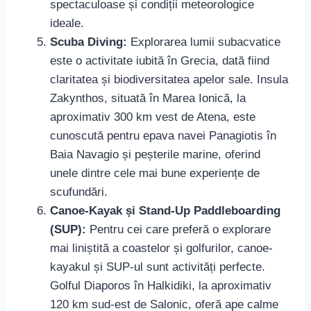
spectaculoase și condiții meteorologice
ideale.
Scuba Diving:
Explorarea lumii subacvatice
este o activitate iubită în Grecia, dată fiind
claritatea și biodiversitatea apelor sale. Insula
Zakynthos, situată în Marea Ionică, la
aproximativ 300 km vest de Atena, este
cunoscută pentru epava navei Panagiotis în
Baia Navagio și peșterile marine, oferind
unele dintre cele mai bune experiențe de
scufundări.
Canoe-Kayak și Stand-Up Paddleboarding
(SUP):
Pentru cei care preferă o explorare
mai liniștită a coastelor și golfurilor, canoe-
kayakul și SUP-ul sunt activități perfecte.
Golful Diaporos în Halkidiki, la aproximativ
120 km sud-est de Salonic, oferă ape calme