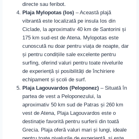
directe sau feribot.
Plaja Mylopotas (Ios)
– Această plajă
vibrantă este localizată pe insula Ios din
Ciclade, la aproximativ 40 km de Santorini și
175 km sud-est de Atena. Mylopotas este
cunoscută nu doar pentru viața de noapte, dar
și pentru condițiile sale excelente pentru
surfing, oferind valuri pentru toate nivelurile
de experiență și posibilități de închiriere
echipament și școli de surf.
Plaja Lagouvardos (Peloponez)
– Situată în
partea de vest a Peloponezului, la
aproximativ 50 km sud de Patras și 260 km
vest de Atena, Plaja Lagouvardos este o
destinație favorită pentru surferii din toată
Grecia. Plaja oferă valuri mari și lungi, ideale
pentru toate nivelurile de experiență, și este