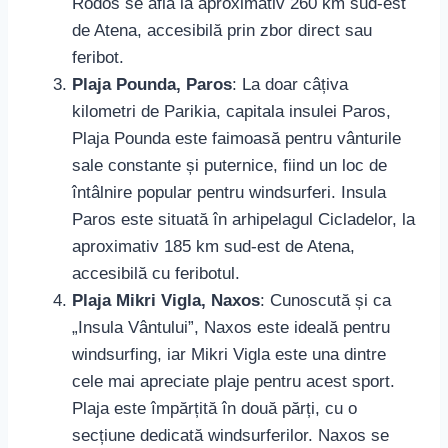
Rodos se află la aproximativ 260 km sud-est
de Atena, accesibilă prin zbor direct sau
feribot.
Plaja Pounda, Paros
: La doar câțiva
kilometri de Parikia, capitala insulei Paros,
Plaja Pounda este faimoasă pentru vânturile
sale constante și puternice, fiind un loc de
întâlnire popular pentru windsurferi. Insula
Paros este situată în arhipelagul Cicladelor, la
aproximativ 185 km sud-est de Atena,
accesibilă cu feribotul.
Plaja Mikri Vigla, Naxos
: Cunoscută și ca
„Insula Vântului”, Naxos este ideală pentru
windsurfing, iar Mikri Vigla este una dintre
cele mai apreciate plaje pentru acest sport.
Plaja este împărțită în două părți, cu o
secțiune dedicată windsurferilor. Naxos se