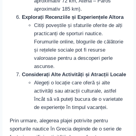
aproximativ 72 km, Atena – Paros
aproximativ 185 km).
Explorați Recenziile și Experiențele Altora
Citiți poveștile și sfaturile oferite de alți
practicanți de sporturi nautice.
Forumurile online, blogurile de călătorie
și rețelele sociale pot fi resurse
valoroase pentru a descoperi perle
ascunse.
Considerați Alte Activități și Atracții Locale
Alegeți o locație care oferă și alte
activități sau atracții culturale, astfel
încât să vă puteți bucura de o varietate
de experiențe în timpul vacanței.
Prin urmare, alegerea plajei potrivite pentru
sporturile nautice în Grecia depinde de o serie de