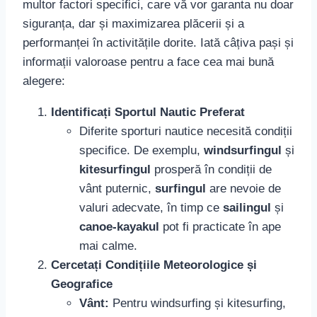
multor factori specifici, care vă vor garanta nu doar
siguranța, dar și maximizarea plăcerii și a
performanței în activitățile dorite. Iată câțiva pași și
informații valoroase pentru a face cea mai bună
alegere:
Identificați Sportul Nautic Preferat
Diferite sporturi nautice necesită condiții
specifice. De exemplu,
windsurfingul
și
kitesurfingul
prosperă în condiții de
vânt puternic,
surfingul
are nevoie de
valuri adecvate, în timp ce
sailingul
și
canoe-kayakul
pot fi practicate în ape
mai calme.
Cercetați Condițiile Meteorologice și
Geografice
Vânt:
Pentru windsurfing și kitesurfing,