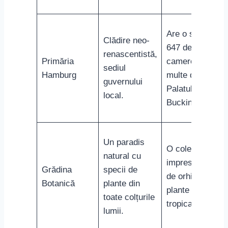
Are o sală cu
Clădire neo-
647 de
renascentistă,
Primăria
camere, mai
sediul
Hamburg
multe decât
guvernului
Palatul
local.
Buckingham.
Un paradis
O colecție
natural cu
impresionantă
Grădina
specii de
de orhidee și
Botanică
plante din
plante
toate colțurile
tropicale.
lumii.