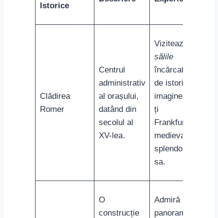
Istorice
Vizitează
sălile
Centrul
încărcate
administrativ
de istorie și
Clădirea
al orașului,
imaginează-
Romer
datând din
ți
secolul al
Frankfurtul
XV-lea.
medieval în
splendoarea
sa.
O
Admiră
construcție
panorama