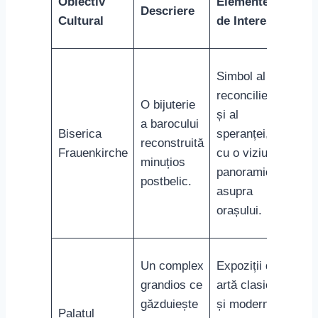
Obiectiv
Elemente
Descriere
Cultural
de Interes
Simbol al
reconcilierii
O bijuterie
și al
a barocului
Biserica
speranței,
reconstruită
Frauenkirche
cu o viziune
minuțios
panoramică
postbelic.
asupra
orașului.
Un complex
Expoziții de
grandios ce
artă clasică
găzduiește
și modernă,
Palatul