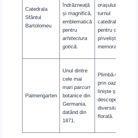
îndrăzneață
orașului din
Catedrala
și magnifică,
turnul
Sfântul
emblematică
catedralei,
Bartolomeu
pentru
pentru o
arhitectura
priveliște
gotică
.
memorabilă.
Unul dintre
Plimbă-te
cele mai
prin oaza de
mari
parcuri
liniște și
Palmengarten
botanice din
descoperă
Germania,
diversitatea
datând din
florală.
1871.