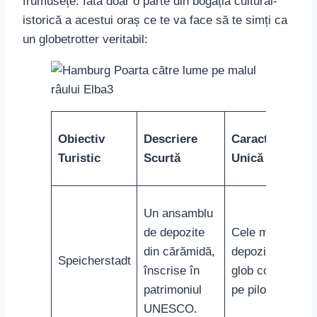
frumusețe. Iată doar o parte din bogăția cultural-
istorică a acestui oraș ce te va face să te simți ca
un globetrotter veritabil:
Obiectiv
Descriere
Caracteristică
Turistic
Scurtă
Unică
Un ansamblu
de depozite
Cele mai mari
din cărămidă,
depozite de pe
Speicherstadt
înscrise în
glob construite
patrimoniul
pe piloți.
UNESCO.