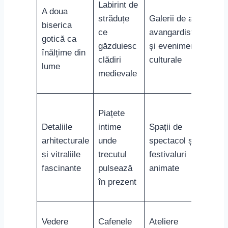
Labirint de
A doua
străduțe
Galerii de artă
biserica
ce
avangardistă
gotică ca
găzduiesc
și evenimente
înălțime din
clădiri
culturale
lume
medievale
Piațete
Detaliile
intime
Spații de
arhitecturale
unde
spectacol și
și vitraliile
trecutul
festivaluri
fascinante
pulsează
animate
în prezent
Vedere
Cafenele
Ateliere