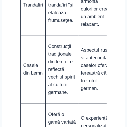
armonia
Trandafiri
trandafiri își
culorilor crează
etalează
un ambient
frumusețea.
relaxant.
Construcții
Aspectul rustic
tradiționale
și autenticitatea
din lemn ce
Casele
caselor oferă o
reflectă
din Lemn
fereastră către
vechiul spirit
trecutul
al culturii
german.
germane.
Oferă o
O experiență
gamă variată
personalizată