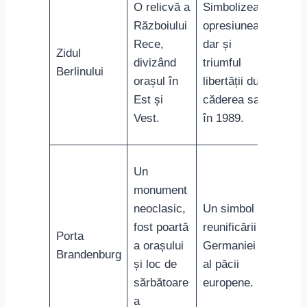
O relicvă a
Simbolizează
Războiului
opresiunea
Rece,
dar și
Zidul
divizând
triumful
Berlinului
orașul în
libertății după
Est și
căderea sa
Vest.
în 1989.
Un
monument
neoclasic,
Un simbol al
fost poartă
reunificării
Porta
a orașului
Germaniei și
Brandenburg
și loc de
al păcii
sărbătoare
europene.
a