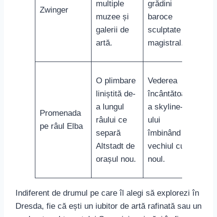
multiple
grădini
Zwinger
muzee și
baroce
galerii de
sculptate
artă.
magistral.
O plimbare
Vederea
liniștită de-
încântătoare
a lungul
a skyline-
Promenada
râului ce
ului
pe râul Elba
separă
îmbinând
Altstadt de
vechiul cu
orașul nou.
noul.
Indiferent de drumul pe care îl alegi să explorezi în
Dresda, fie că ești un iubitor de artă rafinată sau un