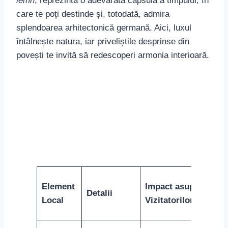
lemn
, reprezintă o adevărată capsulă a timpului, în
care te poți destinde și, totodată, admira
splendoarea arhitectonică germană. Aici, luxul
întâlnește natura, iar priveliștile desprinse din
povești te invită să redescoperi armonia interioară.
Element
Impact asupra
Detalii
Local
Vizitatorilor