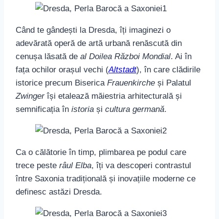
Când te gândești la Dresda, îți imaginezi o
adevărată operă de artă urbană renăscută din
cenușa lăsată de
al Doilea Război Mondial
. Ai în
fața ochilor orașul vechi (
Altstadt
), în care clădirile
istorice precum Biserica
Frauenkirche
și Palatul
Zwinger
își etalează măiestria arhitecturală și
semnificația în
istoria
și
cultura germană
.
Ca o călătorie în timp, plimbarea pe podul care
trece peste
râul Elba
, îți va descoperi contrastul
între Saxonia tradițională și inovațiile moderne ce
definesc astăzi Dresda.