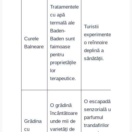
Tratamentele
cu apă
termală ale
Turistii
Baden-
experimentează
Curele
Baden sunt
o reînnoire
Balneare
faimoase
deplină a
pentru
sănătății.
proprietățile
lor
terapeutice.
O escapadă
O grădină
senzorială unde
încântătoare
parfumul
Grădina
unde mii de
trandafirilor și
cu
varietăți de