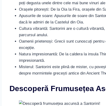
poți degusta unele dintre cele mai bune vinuri ale
Orașele pitorești: De la Oia la Fira, orașele din 
Apusurile de soare: Apusurile de soare din Santor
dacă le admiri de la Castelul din Oia.
Cultura vibrantă: Santorini are o cultură vibrantă,
parcursul anului.
Oamenii prietenoși: Grecii sunt cunoscuți pentru os
excepție.
Natura impresionantă: De la caldera la insula Thi
impresionantă.
Misterul: Santorini este plină de mister, cu poveș
despre mormintele grecești antice din Ancient Th
Descoperă Frumusețea Asc