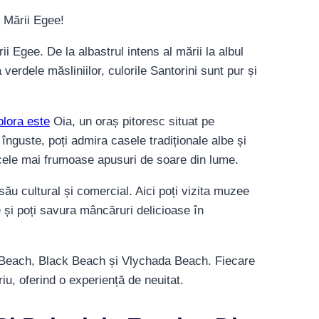
ii Egee. De la albastrul intens al mării la albul
la verdele măsliniilor, culorile Santorini sunt pur și
plora este
Oia, un oraș pitoresc situat pe
 înguste, poți admira casele tradiționale albe și
e cele mai frumoase apusuri de soare din lume.
 său cultural și comercial. Aici poți vizita muzee
 și poți savura mâncăruri delicioase în
ed Beach, Black Beach și Vlychada Beach. Fiecare
iu, oferind o experiență de neuitat.