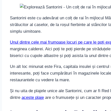
Santorini este cu adevărat un colț de rai în mijlocul Măr
strălucitor al caselor, de la roșul fierbinte al stâncilor 
simplu uimitoare.
Unul dintre cele mai frumoase locuri pe care le poți ex
marginea calderei. Aici poți te poți pierde pe străduțele
biserici cu cupole albastre și poți asista la unul dintr
Un alt loc minunat este Fira, capitala insulei și centrul
interesante, poți face cumpărături în magazinele locale
restaurantele cu vedere la mare.
Și nu uita de plajele unice ale Santorini, cum ar fi R
dintre
aceste plaje
are o frumusețe și un caracter propr