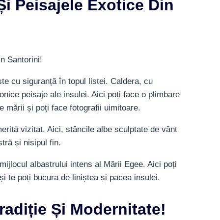
Și Peisajele Exotice Din
e cu siguranță în topul listei. Caldera, cu
conice peisaje ale insulei. Aici poți face o plimbare
e mării și poți face fotografii uimitoare.
rită vizitat. Aici, stâncile albe sculptate de vânt
ă și nisipul fin.
ijlocul albastrului intens al Mării Egee. Aici poți
și te poți bucura de liniștea și pacea insulei.
radiție Și Modernitate!