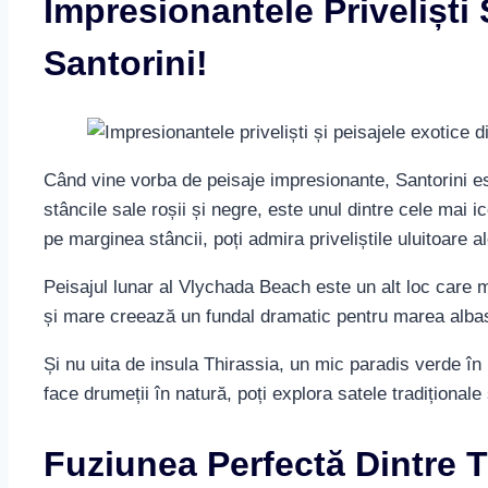
Impresionantele Priveliști 
Santorini!
Când vine vorba de peisaje impresionante, Santorini est
stâncile sale roșii și negre, este unul dintre cele mai i
pe marginea stâncii, poți admira priveliștile uluitoare al
Peisajul lunar al Vlychada Beach este un alt loc care me
și mare creează un fundal dramatic pentru marea albastr
Și nu uita de insula Thirassia, un mic paradis verde în m
face drumeții în natură, poți explora satele tradiționale 
Fuziunea Perfectă Dintre T