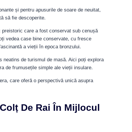
onante și pentru apusurile de soare de neuitat,
ă să fie descoperite.
ic preistoric care a fost conservat sub cenușă
 poți vedea case bine conservate, cu fresce
ascinantă a vieții în epoca bronzului.
s neatins de turismul de masă. Aici poți explora
ra de frumusețile simple ale vieții insulare.
hera, care oferă o perspectivă unică asupra
Colț De Rai În Mijlocul