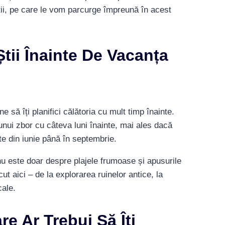
știi, pe care le vom parcurge împreună în acest
Știi Înainte De Vacanța
e să îți planifici călătoria cu mult timp înainte.
nui zbor cu câteva luni înainte, mai ales dacă
ste din iunie până în septembrie.
u este doar despre plajele frumoase și apusurile
ut aici – de la explorarea ruinelor antice, la
cale.
e Ar Trebui Să Îți