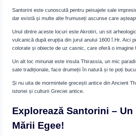
Santorini este cunoscută pentru peisajele sale impresi
dar există și multe alte frumuseți ascunse care așteapt
Unul dintre aceste locuri este Akrotiri, un sit arheolog
vulcanică după erupția din jurul anului 1600 î.Hr. Aici
colorate și obiecte de uz casnic, care oferă o imagine f
Un alt loc minunat este insula Thirassia, un mic paradi
sate tradiționale, face drumeții în natură și te poți bucu
Și nu uita de mormintele grecești antice din Ancient T
istoriei și culturii Greciei antice.
Explorează Santorini – Un 
Mării Egee!