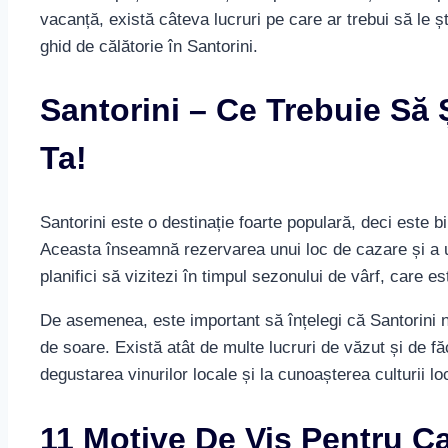
vacanță, există câteva lucruri pe care ar trebui să le 
ghid de călătorie în Santorini.
Santorini – Ce Trebuie Să 
Ta!
Santorini este o destinație foarte populară, deci este bin
Aceasta înseamnă rezervarea unui loc de cazare și a u
planifici să vizitezi în timpul sezonului de vârf, care e
De asemenea, este important să înțelegi că Santorini n
de soare. Există atât de multe lucruri de văzut și de făc
degustarea vinurilor locale și la cunoașterea culturii lo
11 Motive De Vis Pentru Car