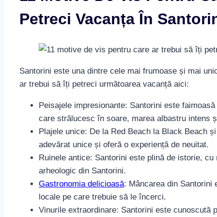
Petreci Vacanța În Santori
Santorini este una dintre cele mai frumoase și mai unic
ar trebui să îți petreci următoarea vacanță aici:
Peisajele impresionante: Santorini este faimoasă 
care strălucesc în soare, marea albastru intens și
Plajele unice: De la Red Beach la Black Beach și
adevărat unice și oferă o experiență de neuitat.
Ruinele antice: Santorini este plină de istorie, cu m
arheologic din Santorini.
Gastronomia delicioasă
: Mâncarea din Santorini e
locale pe care trebuie să le încerci.
Vinurile extraordinare: Santorini este cunoscută 